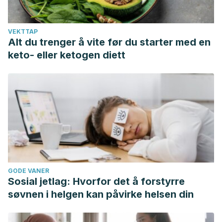
raras.org/index.php?
option=com_content&view=article&id=846&jjj=1535241633252
VEKTTAP
Alt du trenger å vite før du starter med en
keto- eller ketogen diett
GODE VANER
Sosial jetlag: Hvorfor det å forstyrre
søvnen i helgen kan påvirke helsen din