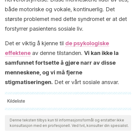
både motoriske og vokale, kontinuerlig. Det
største problemet med dette syndromet er at det
forstyrrer pasientens sosiale liv.
Det er viktig å kjenne til
de psykologiske
effektene
av denne tilstanden.
Vi kan ikke la
samfunnet fortsette å gjøre narr av disse
menneskene, og vi må fjerne
stigmatiseringen.
Det er vårt sosiale ansvar.
Kildeliste
Alle siterte kilder ble grundig gjennomgått av teamet vårt for å
sikre deres kvalitet, pålitelighet, aktualitet og validitet.
Denne teksten tilbys kun til informasjonsformål og erstatter ikke
konsultasjon med en profesjonell. Ved tvil, konsulter din spesialist.
Bibliografien i denne artikkelen ble betraktet som pålitelig og
av akademisk eller vitenskapelig nøyaktighet.