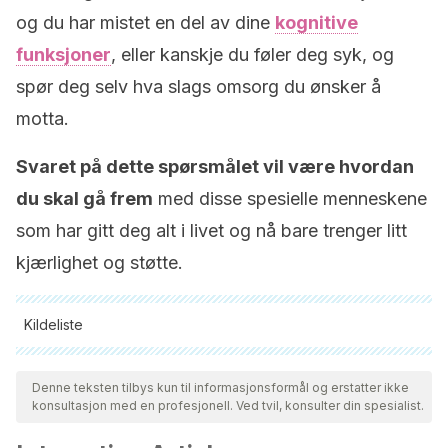
og du har mistet en del av dine
kognitive
funksjoner
, eller kanskje du føler deg syk, og
spør deg selv hva slags omsorg du ønsker å
motta.
Svaret på dette spørsmålet vil være hvordan
du skal gå frem
med disse spesielle menneskene
som har gitt deg alt i livet og nå bare trenger litt
kjærlighet og støtte.
Kildeliste
Alle siterte kilder ble grundig gjennomgått av teamet vårt for å
sikre deres kvalitet, pålitelighet, aktualitet og validitet.
Denne teksten tilbys kun til informasjonsformål og erstatter ikke
konsultasjon med en profesjonell. Ved tvil, konsulter din spesialist.
Bibliografien i denne artikkelen ble betraktet som pålitelig og
av akademisk eller vitenskapelig nøyaktighet.