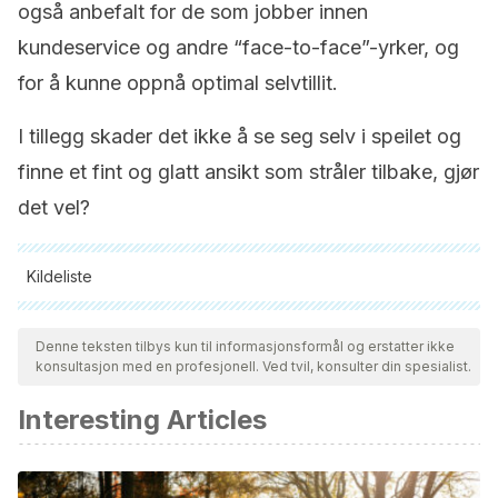
også anbefalt for de som jobber innen
kundeservice og andre “face-to-face”-yrker, og
for å kunne oppnå optimal selvtillit.
I tillegg skader det ikke å se seg selv i speilet og
finne et fint og glatt ansikt som stråler tilbake, gjør
det vel?
Kildeliste
Alle siterte kilder ble grundig gjennomgått av teamet vårt for å
sikre deres kvalitet, pålitelighet, aktualitet og validitet.
Denne teksten tilbys kun til informasjonsformål og erstatter ikke
konsultasjon med en profesjonell. Ved tvil, konsulter din spesialist.
Bibliografien i denne artikkelen ble betraktet som pålitelig og
av akademisk eller vitenskapelig nøyaktighet.
Interesting Articles
Herman, Andrzej & Herman, A.P.. (2013). Caffeines
Mechanisms of Action and Its Cosmetic Use. Skin