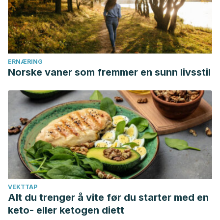
Available at: www.healthline.com/nutrition/21-best-low-carb-
vegetables
ERNÆRING
Norske vaner som fremmer en sunn livsstil
VEKTTAP
Alt du trenger å vite før du starter med en
keto- eller ketogen diett