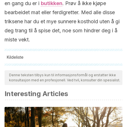
en gang du er i
butikken
. Prøv å ikke kjøpe
bearbeidet mat eller ferdigretter. Med alle disse
triksene har du et mye sunnere kosthold uten å gi
deg trang til å spise det, noe som hindrer deg i å
miste vekt.
Kildeliste
Alle siterte kilder ble grundig gjennomgått av teamet vårt for å
sikre deres kvalitet, pålitelighet, aktualitet og validitet.
Denne teksten tilbys kun til informasjonsformål og erstatter ikke
konsultasjon med en profesjonell. Ved tvil, konsulter din spesialist.
Bibliografien i denne artikkelen ble betraktet som pålitelig og
av akademisk eller vitenskapelig nøyaktighet.
Interesting Articles
Healthline.com
10 Processed Foods to Avoid
[Online]
Available at: www.healthline.com/health/food-
nutrition/processed-foods-to-avoid
Healthline.com
The 21 Best Low-Carb Vegetables
[Online]