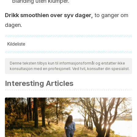
blanding uten klumper.
Drikk smoothien over syv dager,
to ganger om
dagen.
Kildeliste
Alle siterte kilder ble grundig gjennomgått av teamet vårt for å
sikre deres kvalitet, pålitelighet, aktualitet og validitet.
Denne teksten tilbys kun til informasjonsformål og erstatter ikke
konsultasjon med en profesjonell. Ved tvil, konsulter din spesialist.
Bibliografien i denne artikkelen ble betraktet som pålitelig og
av akademisk eller vitenskapelig nøyaktighet.
Interesting Articles
Farid Hossain, M. (2015). Nutritional Value and Medicinal
Benefits of Pineapple.
International Journal of Nutrition and
Food Sciences
. https://doi.org/10.11648/j.ijnfs.20150401.22