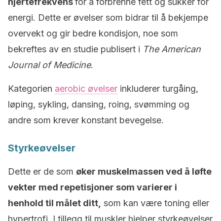
hjertefrekvens
for å forbrenne fett og sukker for
energi. Dette er øvelser som bidrar til å bekjempe
overvekt og gir bedre kondisjon, noe som
bekreftes av en studie publisert i
The American
Journal of Medicine
.
Kategorien
aerobic øvelser
inkluderer turgåing,
løping, sykling, dansing, roing, svømming og
andre som krever konstant bevegelse.
Styrkeøvelser
Dette er de som
øker muskelmassen ved å løfte
vekter med repetisjoner som varierer i
henhold til målet ditt,
som kan være toning eller
hypertrofi. I tillegg til muskler hjelper styrkeøvelser