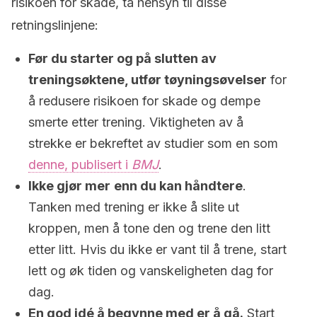
risikoen for skade, ta hensyn til disse
retningslinjene:
Før du starter og på slutten av
treningsøktene, utfør tøyningsøvelser
for
å redusere risikoen for skade og dempe
smerte etter trening. Viktigheten av å
strekke er bekreftet av studier som en som
denne, publisert i
BMJ
.
Ikke gjør mer
enn du kan håndtere
.
Tanken med trening er ikke å slite ut
kroppen, men å tone den og trene den litt
etter litt. Hvis du ikke er vant til å trene, start
lett og øk tiden og vanskeligheten dag for
dag.
En god idé å begynne med er å gå.
Start