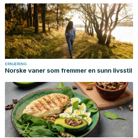
during androgen replacement therapy. Arch Sex Behav
1983; 12: 59-66.
Traish AM, Goldstein I, Kim NN: Testosterone and erectile
function: From basic research to a new clinical paradigm
for managing men with androgen insufficiency and erectile
dysfunction. Eur Urol 2007; 52:54-70.
Wang C, Nieschlag E, Swerdloff R, Behre HM, Hellstrom
WJ, Gooren LJ et al: Investigation, treatment, and
ERNÆRING
Norske vaner som fremmer en sunn livsstil
monitoring of Late-Onset Hypogonadism in males: ISA,
ISSAM, EAU, EAA and ASA recommendations. Eur Urol
2009; 55:121- 30.
Laaksonen DE, Niskanen L, Punnonen K, Nyyssonen K,
Tuomainen TP, Valkonen VP et al: Testosterone and sex
hormone-binding globulin predict the metabolic syndrome
and diabetes in middleage men. Diabetes Care 2004;
27:1036-41.