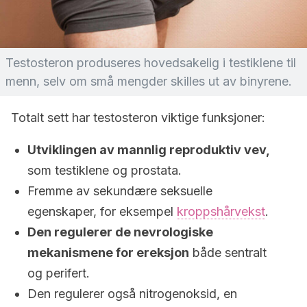
Testosteron produseres hovedsakelig i testiklene til
menn, selv om små mengder skilles ut av binyrene.
Totalt sett har testosteron viktige funksjoner:
Utviklingen av mannlig reproduktiv vev,
som testiklene og prostata.
Fremme av sekundære seksuelle
egenskaper, for eksempel
kroppshårvekst
.
Den regulerer de nevrologiske
mekanismene for ereksjon
både sentralt
og perifert.
Den regulerer også nitrogenoksid, en