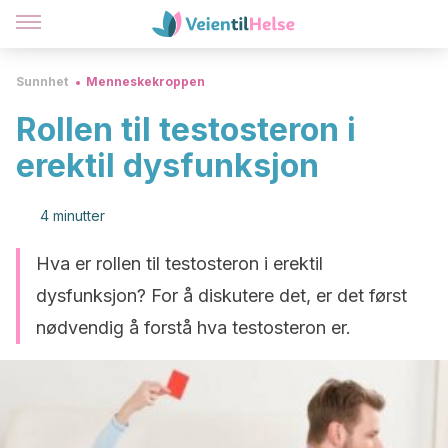
Sunnhet
Menneskekroppen
Rollen til testosteron i
erektil dysfunksjon
4 minutter
Hva er rollen til testosteron i erektil
dysfunksjon? For å diskutere det, er det først
nødvendig å forstå hva testosteron er.