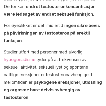
Derfor kan
endret testosteronkonsentrasjon
være ledsaget av endret seksuell funksjon.
For øyeblikket er det imidlertid
ingen sikre bevis
på påvirkningen av testosteron på erektil
funksjon
.
Studier utført med personer med alvorlig
hypogonadisme
tyder på at frekvensen av
seksuell aktivitet, seksuell lyst og spontane
nattlige ereksjoner er testosteronavhengige. I
mellomtiden er
psykogene ereksjoner, utløsning
og orgasme bare delvis avhengig av
testosteron.