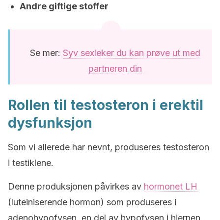
Andre giftige stoffer
Se mer:
Syv sexleker du kan prøve ut med
partneren din
Rollen til testosteron i erektil
dysfunksjon
Som vi allerede har nevnt, produseres testosteron
i testiklene.
Denne produksjonen påvirkes av
hormonet LH
(luteiniserende hormon) som produseres i
adenohypofysen, en del av hypofysen i hjernen.