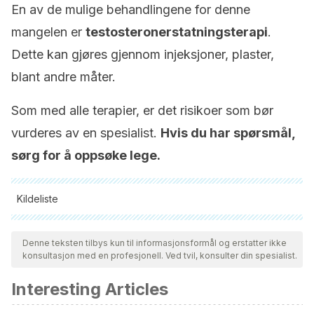
En av de mulige behandlingene for denne
mangelen er
testosteronerstatningsterapi
.
Dette kan gjøres gjennom injeksjoner, plaster,
blant andre måter.
Som med alle terapier, er det risikoer som bør
vurderes av en spesialist.
Hvis du har spørsmål,
sørg for å oppsøke lege.
Kildeliste
Alle siterte kilder ble grundig gjennomgått av teamet vårt for å
sikre deres kvalitet, pålitelighet, aktualitet og validitet.
Denne teksten tilbys kun til informasjonsformål og erstatter ikke
konsultasjon med en profesjonell. Ved tvil, konsulter din spesialist.
Bibliografien i denne artikkelen ble betraktet som pålitelig og
av akademisk eller vitenskapelig nøyaktighet.
Interesting Articles
Bancroft J, Wu FC: Changes in erectile responsiveness