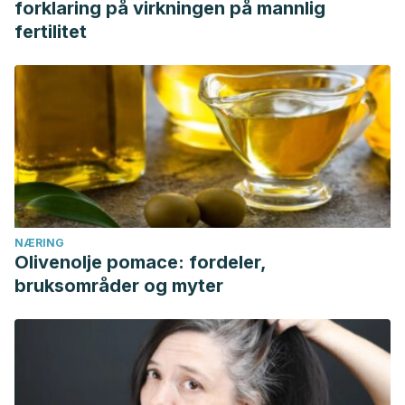
forklaring på virkningen på mannlig
fertilitet
NÆRING
Olivenolje pomace: fordeler,
bruksområder og myter