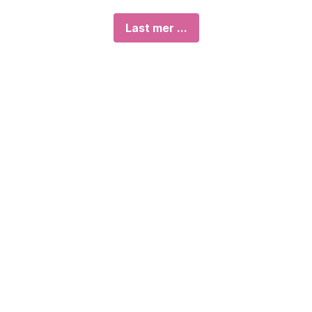
Last mer ...