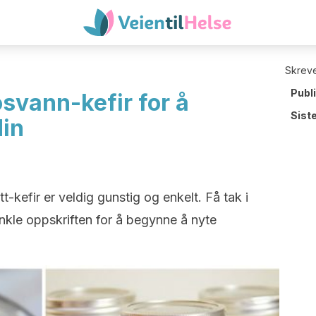
Skreve
Publ
osvann-kefir for å
Sist
din
-kefir er veldig gunstig og enkelt. Få tak i
nkle oppskriften for å begynne å nyte