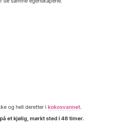
har de samme egenskapene.
ke og hell deretter i
kokosvannet
.
på et kjølig, mørkt sted i 48 timer.