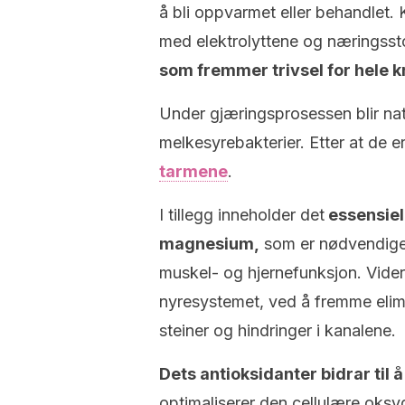
å bli oppvarmet eller behandlet
med elektrolyttene og næringss
som fremmer trivsel for hele 
Under gjæringsprosessen blir nat
melkesyrebakterier. Etter at de er
tarmene
.
I tillegg inneholder det
essensiel
magnesium,
som er nødvendige f
muskel- og hjernefunksjon. Vider
nyresystemet, ved å fremme elim
steiner og hindringer i kanalene.
Dets antioksidanter bidrar til 
optimaliserer den cellulære oks