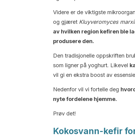
Videre er de viktigste mikroorga
og gjæret
Kluyveromyces marxi
av hvilken region kefiren ble l
produsere den.
Den tradisjonelle oppskriften br
som ligner på yoghurt. Likevel
k
vil gi en ekstra boost av essensie
Nedenfor vil vi fortelle deg
hvord
nyte fordelene hjemme.
Prøv det!
Kokosvann-kefir for