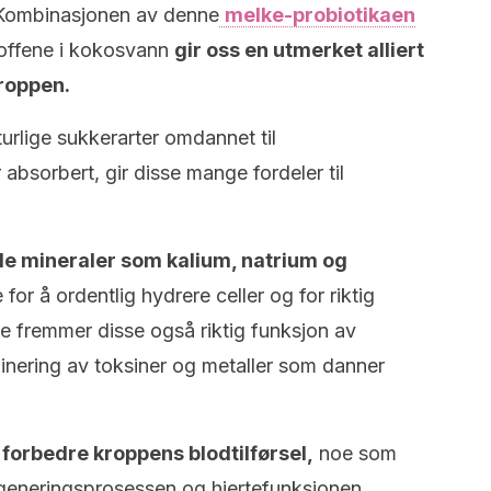
. Kombinasjonen av denne
melke-probiotikaen
toffene i kokosvann
gir oss en utmerket alliert
kroppen.
urlige sukkerarter omdannet til
 absorbert, gir disse mange fordeler til
le mineraler som kalium, natrium og
or å ordentlig hydrere celler og for riktig
e fremmer disse også riktig funksjon av
inering av toksiner og metaller som danner
å forbedre kroppens blodtilførsel,
noe som
ygeneringsprosessen og hjertefunksjonen.