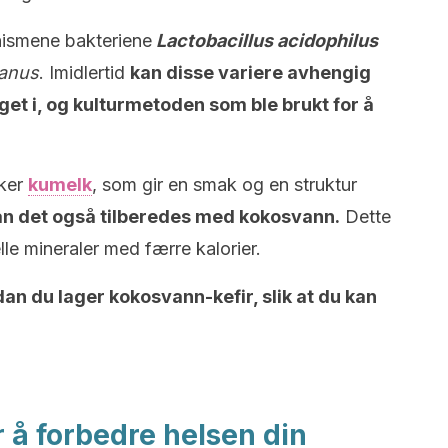
nismene bakteriene
Lactobacillus acidophilus
anus
. Imidlertid
kan disse variere avhengig
aget i, og kulturmetoden som ble brukt for å
uker
kumelk
, som gir en smak og en struktur
an det også tilberedes med kokosvann.
Dette
lle mineraler med færre kalorier.
an du lager kokosvann-kefir, slik at du kan
 å forbedre helsen din