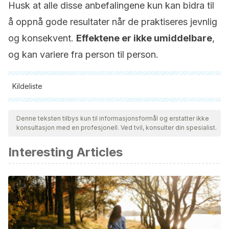
Husk at alle disse anbefalingene kun kan bidra til
å oppnå gode resultater når de praktiseres jevnlig
og konsekvent.
Effektene er ikke umiddelbare
,
og kan variere fra person til person.
Kildeliste
Alle siterte kilder ble grundig gjennomgått av teamet vårt for å
sikre deres kvalitet, pålitelighet, aktualitet og validitet.
Denne teksten tilbys kun til informasjonsformål og erstatter ikke
konsultasjon med en profesjonell. Ved tvil, konsulter din spesialist.
Bibliografien i denne artikkelen ble betraktet som pålitelig og
av akademisk eller vitenskapelig nøyaktighet.
Interesting Articles
Health risks of being overweight. (2012, December)
niddk.nih.gov/health-information/health-topics/weight-
control/health_risks_being_overweight/Pages/health-risks-
being-overweight.aspx
Konda, D., & Thappa, D. M. (2013). Mesotherapy: What is