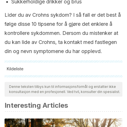
Sukkerholdige drikker og brus
Lider du av Crohns sykdom? I så fall er det best å
følge disse 10 tipsene for å gjøre det enklere å
kontrollere sykdommen. Dersom du mistenker at
du kan lide av Crohns, ta kontakt med fastlegen
din og nevn symptomene du har opplevd.
Kildeliste
Alle siterte kilder ble grundig gjennomgått av teamet vårt for å
sikre deres kvalitet, pålitelighet, aktualitet og validitet.
Denne teksten tilbys kun til informasjonsformål og erstatter ikke
konsultasjon med en profesjonell. Ved tvil, konsulter din spesialist.
Bibliografien i denne artikkelen ble betraktet som pålitelig og
av akademisk eller vitenskapelig nøyaktighet.
Interesting Articles
Lichtenstein, G. R., Loftus, E. V., Isaacs, K. L., Regueiro, M.
D., Gerson, L. B., & Sands, B. E. (2018). ACG Clinical
Guideline: Management of Crohn’s Disease in Adults.