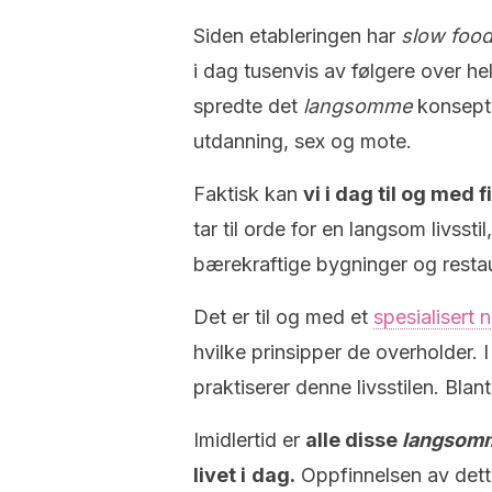
Siden etableringen har
slow foo
i dag tusenvis av følgere over hele
spredte det
langsomme
konseptet
utdanning, sex og mote.
Faktisk kan
vi i dag til og med 
tar til orde for en langsom livss
bærekraftige bygninger og rest
Det er til og med et
spesialisert 
hvilke prinsipper de overholder. 
praktiserer denne livsstilen. Blan
Imidlertid er
alle disse
langsom
livet i
dag.
Oppfinnelsen av dette