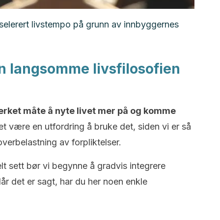
akselerert livstempo på grunn av innbyggernes
en langsomme livsfilosofien
erket måte å nyte livet mer på og komme
det være en utfordring å bruke det, siden vi er så
overbelastning av forpliktelser.
elt sett bør vi begynne å gradvis integrere
Når det er sagt, har du her noen enkle