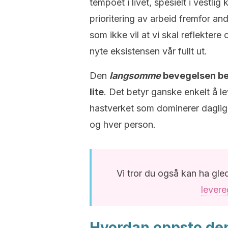
tempoet i livet, spesielt i vestlig
prioritering av arbeid fremfor a
som ikke vil at vi skal reflekter
nyte eksistensen vår fullt ut.
Den
langsomme
bevegelsen bety
lite
. Det betyr ganske enkelt å l
hastverket som dominerer dagligli
og hver person.
Vi tror du også kan ha gle
levere
Hvordan oppsto de