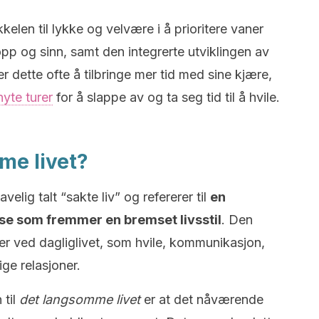
kkelen til lykke og velvære i å prioritere vaner
p og sinn, samt den integrerte utviklingen av
 dette ofte å tilbringe mer tid med sine kjære,
nyte turer
for å slappe av og ta seg tid til å hvile.
me livet?
velig talt “sakte liv” og refererer til
en
lse som fremmer en bremset livsstil
. Den
er ved dagliglivet, som hvile, kommunikasjon,
ge relasjoner.
 til
det langsomme livet
er at det nåværende