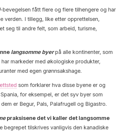
d
-bevegelsen fått flere og flere tilhengere og har
 verden. I tillegg, like etter opprettelsen,
 seg til andre felt, som arbeid, turisme,
finne
langsomme
byer
på alle kontinenter, som
til, har markeder med økologiske produkter,
auranter med egen grønnsakshage.
nettsted
som forklarer hva disse byene er og
I Spania, for eksempel, er det syv byer som
t dem er Begur, Pals, Palafrugell og Bigastro.
me
praksisene det vi kaller det langsomme
 begrepet tilskrives vanligvis den kanadiske