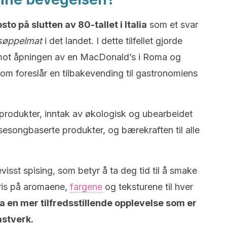
sto på slutten av 80-tallet i Italia
som et svar
søppelmat
i det landet. I dette tilfellet gjorde
 mot åpningen av en MacDonald’s i Roma og
om foreslår en tilbakevending til gastronomiens
e produkter, inntak av økologisk og ubearbeidet
sesongbaserte produkter, og bærekraften til alle
evisst spising, som betyr å ta deg tid til å smake
pris på aromaene,
fargene
og teksturene til hver
a en mer tilfredsstillende opplevelse som er
astverk.