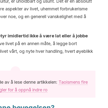
 kultur, er uholdbart og usunt. Det er en absolutt
ndre aspekter av livet, uhemmet forbrukerisme
e over noe, og en generell vanskelighet med å
r imidlertid ikke å være lat eller å jobbe
eve livet på en annen måte, å legge bort
vet vårt, og nyte hver handling, hvert øyeblikk
de av å lese denne artikkelen:
Taoismens fire
gler for å oppnå indre ro
nne bevegelsen?