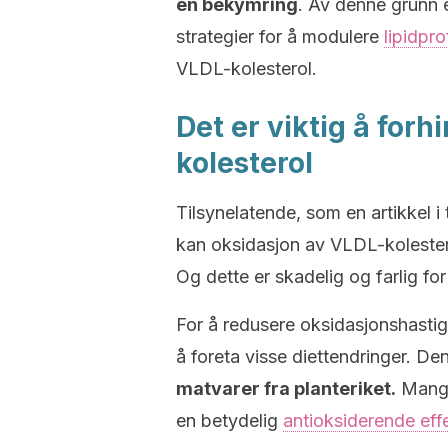
en bekymring
. Av denne grunn 
strategier for å modulere
lipidpro
VLDL-kolesterol.
Det er viktig å for
kolesterol
Tilsynelatende, som en artikkel i 
kan oksidasjon av VLDL-kolester
Og dette er skadelig og farlig fo
For å redusere oksidasjonshastigh
å foreta visse diettendringer. De
matvarer fra planteriket.
Mange
en betydelig
antioksiderende eff