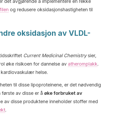
er det avgjørende å implementere en rekke
filen
og redusere oksidasjonshastigheten til
hindre oksidasjon av VLDL-
tidsskriftet
Current Medicinal Chemistry
sier,
ol øke risikoen for dannelse av
atheromplakk
.
r kardiovaskulær helse.
eten til disse lipoproteinene, er det nødvendig
n første av disse er å
øke forbruket av
 av disse produktene inneholder stoffer med
ekt
.