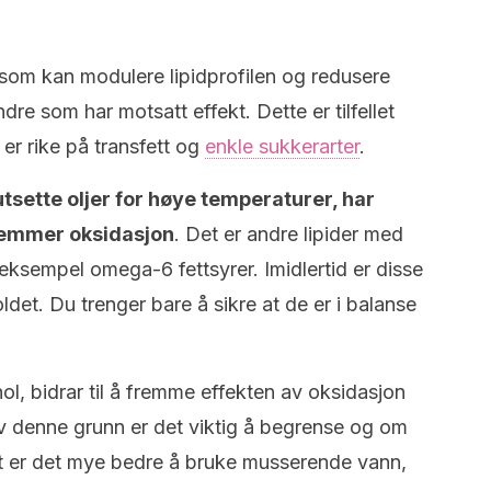
 som kan modulere lipidprofilen og redusere
re som har motsatt effekt. Dette er tilfellet
r rike på transfett og
enkle sukkerarter
.
tsette oljer for høye temperaturer, har
remmer oksidasjon
. Det er andre lipider med
eksempel omega-6 fettsyrer. Imidlertid er disse
ldet. Du trenger bare å sikre at de er i balanse
ol, bidrar til å fremme effekten av oksidasjon
v denne grunn er det viktig å begrense og om
det er det mye bedre å bruke musserende vann,