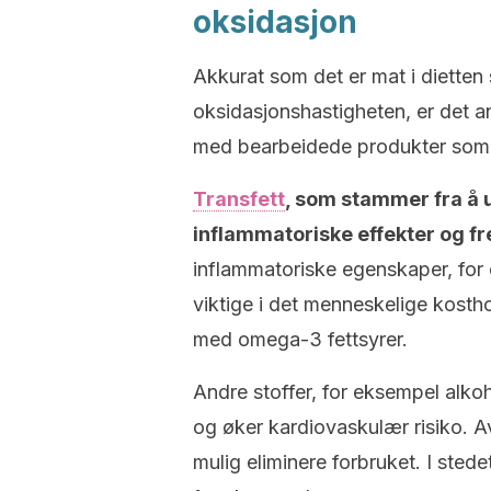
oksidasjon
Akkurat som det er mat i dietten
oksidasjonshastigheten, er det and
med bearbeidede produkter som e
Transfett
, som stammer fra å u
inflammatoriske effekter og f
inflammatoriske egenskaper, for 
viktige i det menneskelige kostho
med omega-3 fettsyrer.
Andre stoffer, for eksempel alkoh
og øker kardiovaskulær risiko. A
mulig eliminere forbruket. I ste