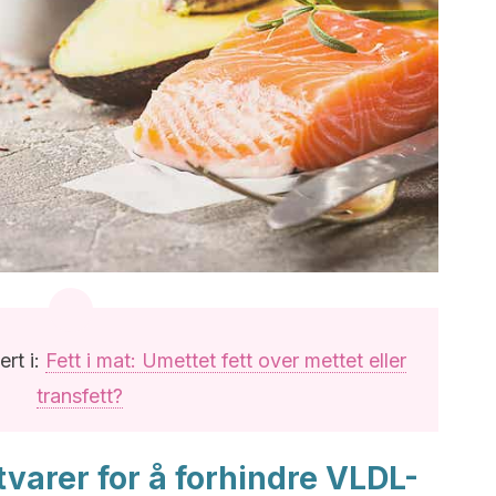
rt i:
Fett i mat: Umettet fett over mettet eller
transfett?
varer for å forhindre VLDL-