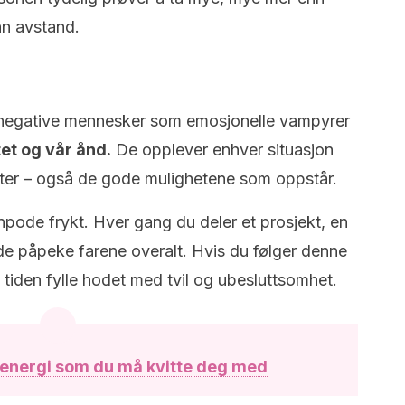
nn avstand.
r negative mennesker som emosjonelle vampyrer
tet og vår ånd.
De opplever enhver situasjon
eter – også de gode mulighetene som oppstår.
npode frykt. Hver gang du deler et prosjekt, en
il de påpeke farene overalt. Hvis du følger denne
e tiden fylle hodet med tvil og ubesluttsomhet.
 energi som du må kvitte deg med