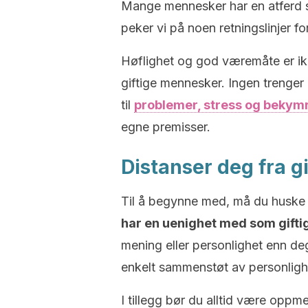
Mange mennesker har en atferd s
peker vi på noen retningslinjer f
Høflighet og god væremåte er ikk
giftige mennesker. Ingen trenger
til
problemer, stress og bekym
egne premisser.
Distanser deg fra g
Til å begynne med, må du huske
har en uenighet med som gifti
mening eller personlighet enn deg
enkelt sammenstøt av personligh
I tillegg bør du alltid være opp