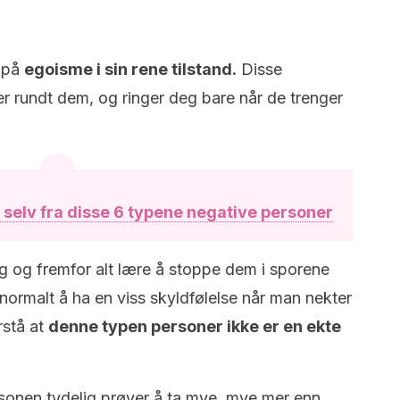
t på
egoisme i sin rene tilstand.
Disse
r rundt dem, og ringer deg bare når de trenger
selv fra disse 6 typene negative personer
lig og fremfor alt lære å stoppe dem i sporene
normalt å ha en viss skyldfølelse når man nekter
rstå at
denne typen personer ikke er en ekte
rsonen tydelig prøver å ta mye, mye mer enn