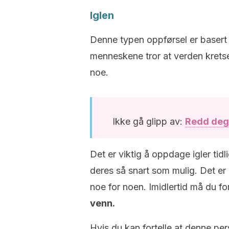
Iglen
Denne typen oppførsel er baser
menneskene tror at verden kretse
noe.
Ikke gå glipp av:
Redd deg 
Det er viktig å oppdage igler tid
deres så snart som mulig. Det er 
noe for noen. Imidlertid må du fo
venn.
Hvis du kan fortelle at denne pe