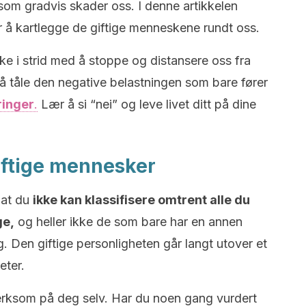
om gradvis skader oss. I denne artikkelen
or å kartlegge de giftige menneskene rundt oss.
e i strid med å stoppe og distansere oss fra
 å tåle den negative belastningen som bare fører
ringer
.
Lær å si “nei” og leve livet ditt på dine
iftige mennesker
 at du
ikke kan klassifisere omtrent alle du
ge,
og heller ikke de som bare har en annen
. Den giftige personligheten går langt utover et
eter.
merksom på deg selv. Har du noen gang vurdert