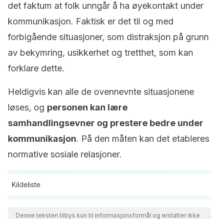
det faktum at folk unngår å ha øyekontakt under
kommunikasjon. Faktisk er det til og med
forbigående situasjoner, som distraksjon på grunn
av bekymring, usikkerhet og tretthet, som kan
forklare dette.
Heldigvis kan alle de ovennevnte situasjonene
løses, og
personen kan lære
samhandlingsevner og prestere bedre under
kommunikasjon
. På den måten kan det etableres
normative sosiale relasjoner.
Kildeliste
Alle siterte kilder ble grundig gjennomgått av teamet vårt for å
sikre deres kvalitet, pålitelighet, aktualitet og validitet.
Denne teksten tilbys kun til informasjonsformål og erstatter ikke