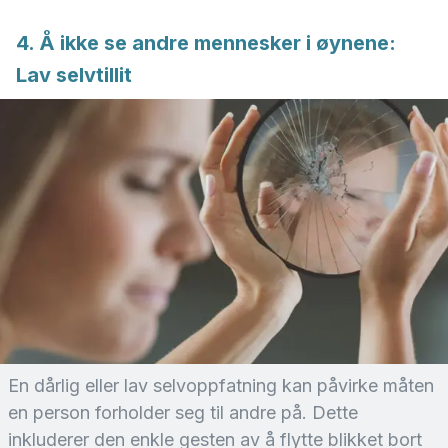
4. Å ikke se andre mennesker i øynene:
Lav selvtillit
En dårlig eller lav selvoppfatning kan påvirke måten
en person forholder seg til andre på. Dette
inkluderer den enkle gesten av å flytte blikket bort