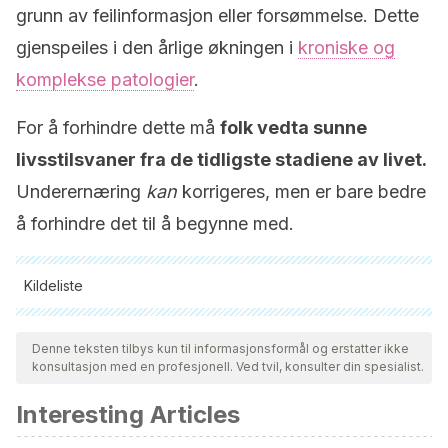
grunn av feilinformasjon eller forsømmelse. Dette
gjenspeiles i den årlige økningen i
kroniske og
komplekse patologier
.
For å forhindre dette må
folk vedta sunne
livsstilsvaner fra de tidligste stadiene av livet.
Underernæring
kan
korrigeres, men er bare bedre
å forhindre det til å begynne med.
Kildeliste
Alle siterte kilder ble grundig gjennomgått av teamet vårt for å
sikre deres kvalitet, pålitelighet, aktualitet og validitet.
Denne teksten tilbys kun til informasjonsformål og erstatter ikke
konsultasjon med en profesjonell. Ved tvil, konsulter din spesialist.
Bibliografien i denne artikkelen ble betraktet som pålitelig og
av akademisk eller vitenskapelig nøyaktighet.
Interesting Articles
DeLoughery TG. Iron Deficiency Anemia. Med Clin North