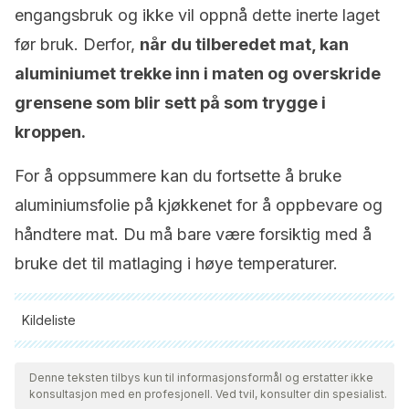
engangsbruk og ikke vil oppnå dette inerte laget
før bruk. Derfor,
når du tilberedet mat, kan
aluminiumet trekke inn i maten og overskride
grensene som blir sett på som trygge i
kroppen.
For å oppsummere kan du fortsette å bruke
aluminiumsfolie på kjøkkenet for å oppbevare og
håndtere mat. Du må bare være forsiktig med å
bruke det til matlaging i høye temperaturer.
Kildeliste
Alle siterte kilder ble grundig gjennomgått av teamet vårt for å
sikre deres kvalitet, pålitelighet, aktualitet og validitet.
Denne teksten tilbys kun til informasjonsformål og erstatter ikke
konsultasjon med en profesjonell. Ved tvil, konsulter din spesialist.
Bibliografien i denne artikkelen ble betraktet som pålitelig og