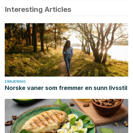
av akademisk eller vitenskapelig nøyaktighet.
Interesting Articles
Crisponi, Guido & Fanni, Daniela & Gerosa, Clara &
Nemolato, Sonia & Nurchi, Valeria & Crespo-Alonso, Miriam
& Lachowicz, Joanna & Faa, Gavino. (2013).
The meaning of
aluminium exposure on human health and aluminium-related
diseases.
Biomolecular concepts. 4. 77-87. 10.1515/bmc-
2012-0045.
ERNÆRING
Norske vaner som fremmer en sunn livsstil