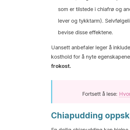
som er tilstede i chiafrø og a
lever og tykktarm). Selvfølgel
bevise disse effektene.
Uansett anbefaler leger å inklude
kosthold for å nyte egenskapen
frokost.
Fortsett å lese:
Hvor
Chiapudding oppskri
En deilig chiapudding kan hjelp