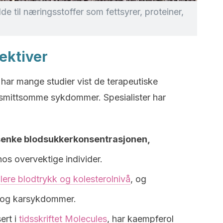
lde til næringsstoffer som fettsyrer, proteiner,
ektiver
ar mange studier vist de terapeutiske
e-smittsomme sykdommer. Spesialister har
å senke blodsukkerkonsentrasjonen,
os overvektige individer.
llere blodtrykk og kolesterolnivå
, og
- og karsykdommer.
sert i
tidsskriftet Molecules
, har kaempferol