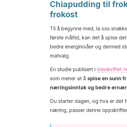
Chiapudding til frok
frokost
Til å begynne med, la oss snak
første måltid, kan det å spise det 
bedre energinivåer og dermed stø
matvalg.
En studie publisert i
tidsskriftet
H
som mener at å
spise en sunn f
næringsinntak og bedre ernæri
Du starter dagen, og hva er det f
næring, passer denne oppskriften