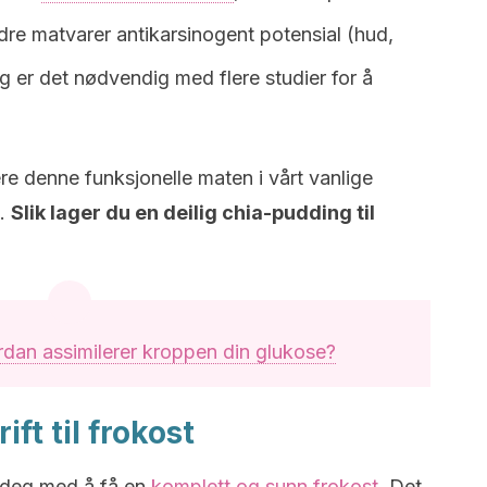
ndre matvarer antikarsinogent potensial (hud,
ig er det nødvendig med flere studier for å
re denne funksjonelle maten i vårt vanlige
e.
Slik lager du en deilig chia-pudding til
dan assimilerer kroppen din glukose?
ft til frokost
e deg med å få en
komplett og sunn frokost.
Det