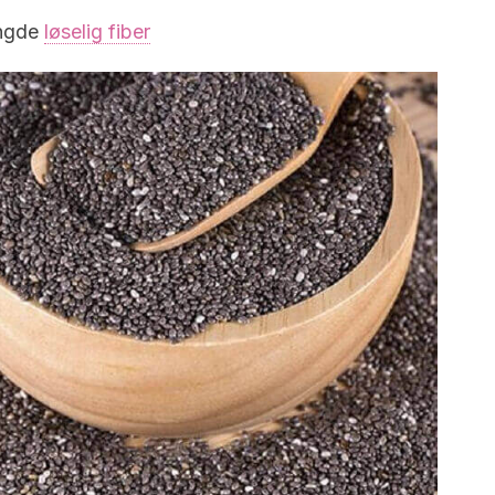
engde
løselig fiber