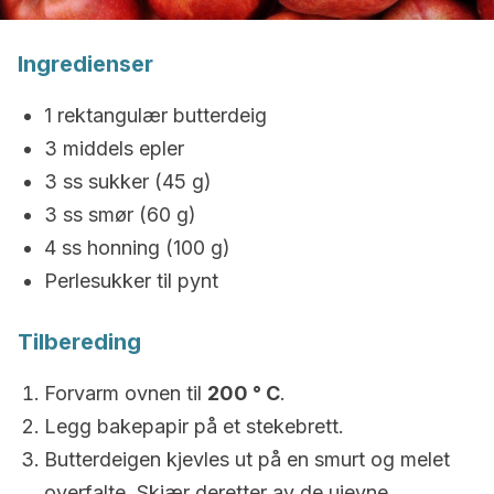
Ingredienser
1 rektangulær butterdeig
3 middels epler
3 ss sukker (45 g)
3 ss smør (60 g)
4 ss honning (100 g)
Perlesukker til pynt
Tilbereding
Forvarm ovnen til
200 ° C
.
Legg bakepapir på et stekebrett.
Butterdeigen kjevles ut på en smurt og melet
overfalte. Skjær deretter av de ujevne