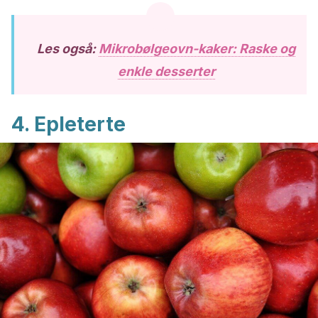
Les også:
Mikrobølgeovn-kaker: Raske og
enkle desserter
4. Epleterte