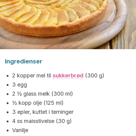
Ingredienser
2 kopper mel til
sukkerbrød
(300 g)
3 egg
2 ½ glass melk (300 ml)
½ kopp olje (125 ml)
3 epler, kuttet i terninger
4 ss maisstivelse (30 g)
Vanilje