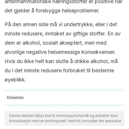
antiinflammatoriske næringsstoffer er positive når
det gjelder å forebygge helseproblemer.
På den annen side må vi undertrykke, eller i det
minste redusere, inntaket av giftige stoffer. En av
dem er alkohol, sosialt akseptert, men med
alvorlige negative helsemessige konsekvenser.
Hvis du ikke helt kan slutte å drikke alkohol, må
du i det minste redusere forbruket til bestemte
øyeblikk.
Kildeliste
Alle siterte kilder ble grundig gjennomgått av teamet vårt for å
sikre deres kvalitet, pålitelighet, aktualitet og validitet.
Denne teksten tilbys kun til informasjonsformål og erstatter ikke
konsultasjon med en profesjonell. Ved tvil, konsulter din spesialist.
Bibliografien i denne artikkelen ble betraktet som pålitelig og