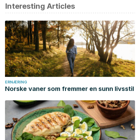
av akademisk eller vitenskapelig nøyaktighet.
Interesting Articles
Ueno Y., Miyamoto N., Yamashiro K., Tanaka R., Hattori N.,
Omega 3 polyunsaturated fatty acids and stroke burden. Int
J Mol Sci, 2019. 20 (22): 5549.
Alim I., Caulfield JT., Chen Y., Swarup V., et al., Selenium
drives a trascriptional adaptive program to block
ferroptosis and treat stroke. Cell, 2019. 177 (5): 1262-1279.
Burgos Peláez, R., Segurola Gurrutxaga, H., & Bretón
Lesmes, I. (2014). Soporte nutricional del paciente con
ictus.
Nutricion Hospitalaria
,
29
.
ERNÆRING
Norske vaner som fremmer en sunn livsstil