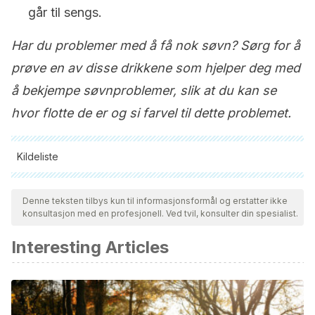
går til sengs.
Har du problemer med å få nok søvn? Sørg for å
prøve en av disse drikkene som hjelper deg med
å bekjempe søvnproblemer, slik at du kan se
hvor flotte de er og si farvel til dette problemet.
Kildeliste
Alle siterte kilder ble grundig gjennomgått av teamet vårt for å
sikre deres kvalitet, pålitelighet, aktualitet og validitet.
Denne teksten tilbys kun til informasjonsformål og erstatter ikke
konsultasjon med en profesjonell. Ved tvil, konsulter din spesialist.
Bibliografien i denne artikkelen ble betraktet som pålitelig og
av akademisk eller vitenskapelig nøyaktighet.
Interesting Articles
Janmejai K Srivastava, Eswar Shankar, Sanjay
Gupta. Chamomile: A herbal medicine of the past with bright
future. (2010).