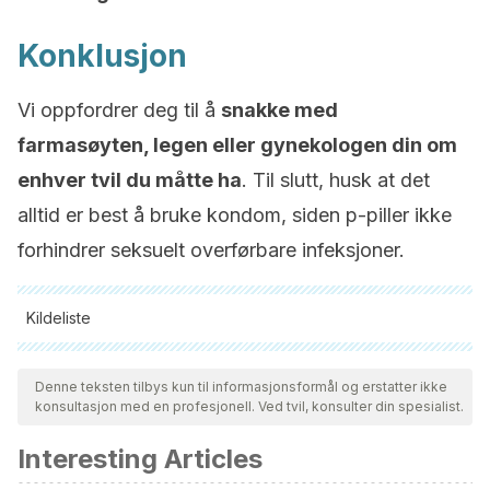
Konklusjon
Vi oppfordrer deg til å
snakke med
farmasøyten, legen eller gynekologen din om
enhver tvil du måtte ha
. Til slutt, husk at det
alltid er best å bruke kondom, siden p-piller ikke
forhindrer seksuelt overførbare infeksjoner.
Kildeliste
Alle siterte kilder ble grundig gjennomgått av teamet vårt for å
sikre deres kvalitet, pålitelighet, aktualitet og validitet.
Denne teksten tilbys kun til informasjonsformål og erstatter ikke
konsultasjon med en profesjonell. Ved tvil, konsulter din spesialist.
Bibliografien i denne artikkelen ble betraktet som pålitelig og
av akademisk eller vitenskapelig nøyaktighet.
Interesting Articles
Dhont, M., & Verhaeghe, V. (2013). Hormonal