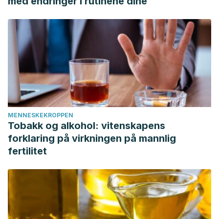
med endringer i rutinene dine
MENNESKEKROPPEN
Tobakk og alkohol: vitenskapens
forklaring på virkningen på mannlig
fertilitet