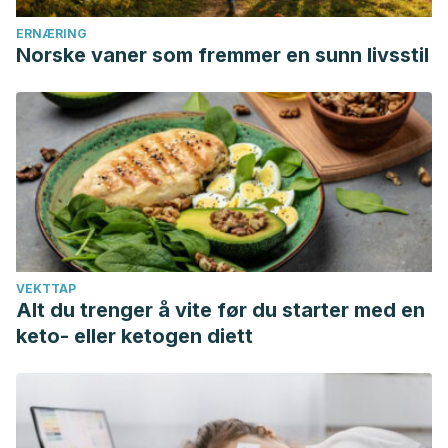
Wang GJ. Impact of sugar on the body, brain, and behavior.
Front Biosci (Landmark Ed). 2018 Jun 1;23:2255-2266.
ERNÆRING
Norske vaner som fremmer en sunn livsstil
VEKTTAP
Alt du trenger å vite før du starter med en
keto- eller ketogen diett