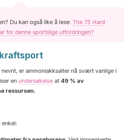
en? Du kan også like å lese:
The 75 Hard
ar for denne sportslige utfordringen?
kraftsport
er nevnt, er ammoniakksalter nå svært vanlige i
viser en
undersøkelse
at
49 % av
e ressursen.
 enkel:
ntimeter fra neseborene
. Ved impregnerte