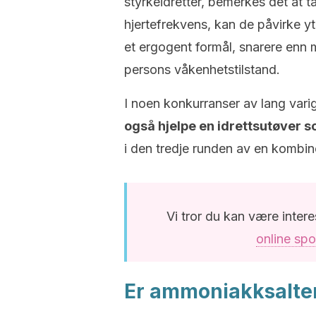
styrkeidretter, bemerkes det at 
hjertefrekvens, kan de påvirke y
et ergogent formål, snarere enn m
persons våkenhetstilstand.
I noen konkurranser av lang varig
også hjelpe en idrettsutøver s
i den tredje runden av en kombin
Vi tror du kan være intere
online spo
Er ammoniakksalter 