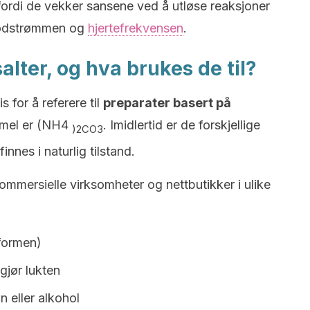
 fordi de vekker sansene ved å utløse reaksjoner
blodstrømmen og
hjertefrekvensen
.
ter, og hva brukes de til?
s for å referere til
preparater basert på
ormel er (NH4
. Imidlertid er de forskjellige
)2CO3
nnes i naturlig tilstand.
ommersielle virksomheter og nettbutikker i ulike
 formen)
gjør lukten
 eller alkohol