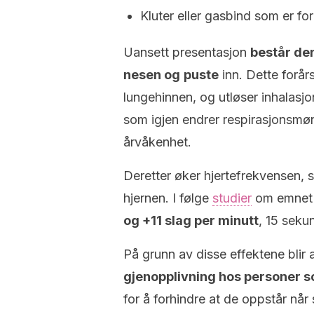
Kluter eller gasbind som er f
Uansett presentasjon
består den
nesen og
puste
inn. Dette forår
lungehinnen, og utløser inhalasjo
som igjen endrer respirasjonsmøn
årvåkenhet.
Deretter øker hjertefrekvensen, s
hjernen. I følge
studier
om emne
og +11 slag per minutt
, 15 seku
På grunn av disse effektene bli
gjenopplivning hos personer s
for å forhindre at de oppstår når