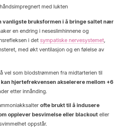
orhåndsimpregnert med lukten
 vanligste bruksformen i å bringe saltet nær
saker en endring i neseslimhinnene og
nsrefleksen i det
sympatiske nervesystemet
,
steret, med økt ventilasjon og en følelse av
å vel som blodstrømmen fra midtarterien til
t
kan hjertefrekvensen akselerere mellom +6
nder etter innånding.
r ammoniakksalter
ofte brukt til å indusere
om opplever besvimelse eller blackout
eller
 svimmelhet oppstår.