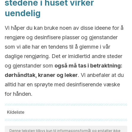
stedene i huset virker
uendelig
Vi håper du kan bruke noen av disse ideene for å
rengjøre og desinfisere plasser og gjenstander
som vi alle har en tendens til å glemme i vår
daglige rengjøring. Det er imidlertid andre steder
og gjenstander som
også må tas i betraktning:
dørhåndtak, kraner og leker
. Vi anbefaler at du
alltid har en sprøyte med desinfiserende væske
for hånden.
Kildeliste
Alle siterte kilder ble grundig gjennomgått av teamet vårt for å
sikre deres kvalitet, pålitelighet, aktualitet og validitet.
Denne teksten tilbys kun til informasjonsformål og erstatter ikke