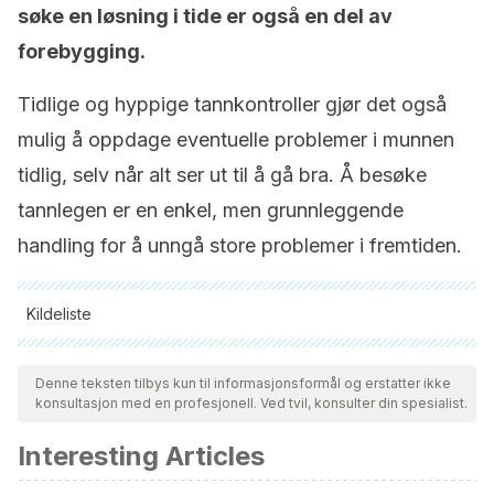
søke en løsning i tide er også en del av
forebygging.
Tidlige og hyppige tannkontroller gjør det også
mulig å oppdage eventuelle problemer i munnen
tidlig, selv når alt ser ut til å gå bra. Å besøke
tannlegen er en enkel, men grunnleggende
handling for å unngå store problemer i fremtiden.
Kildeliste
Alle siterte kilder ble grundig gjennomgått av teamet vårt for å
sikre deres kvalitet, pålitelighet, aktualitet og validitet.
Denne teksten tilbys kun til informasjonsformål og erstatter ikke
konsultasjon med en profesjonell. Ved tvil, konsulter din spesialist.
Bibliografien i denne artikkelen ble betraktet som pålitelig og
av akademisk eller vitenskapelig nøyaktighet.
Interesting Articles
Sauhing Muñoz, I. J. (2012).
Diagnóstico y tratamiento de