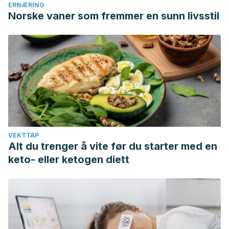
desarrollada en colaboración con la EACTS.
Revista
ERNÆRING
Norske vaner som fremmer en sunn livsstil
Espanola de Cardiologia
.
https://doi.org/10.1016/j.recesp.2016.11.014
Pozas G. (2008). El electrocardiograma y su tecnología.
Educación Medica
.
https://doi.org/Doi
10.1098/Rspb.2003.2365
Periáñez C del B, Huete MEG. Ecocardiograma
transtorácico. Asoc Española Enfermería en Cardiol. 2018;
VEKTTAP
Alt du trenger å vite før du starter med en
keto- eller ketogen diett