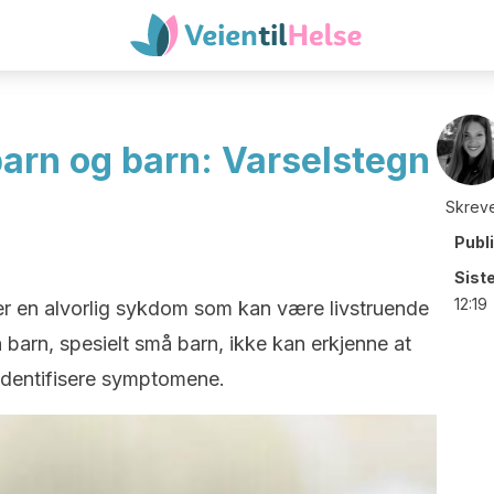
arn og barn: Varselstegn
Skreve
Publ
Sist
12:19
r en alvorlig sykdom som kan være livstruende
 barn, spesielt små barn, ikke kan erkjenne at
identifisere symptomene.