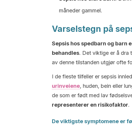
måneder gammel.
Varselstegn på sep
Sepsis hos spedbarn og barn er
behandles
. Det viktige er å dra
av denne tilstanden utgjør ofte f
I de fleste tilfeller er sepsis in
urinveiene
, huden, bein eller l
de som er født med lav fødselsve
representerer en risikofaktor
.
De viktigste symptomene er f