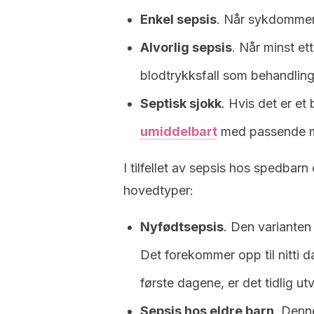
Enkel sepsis
. Når sykdommen
Alvorlig sepsis
. Når minst ett
blodtrykksfall som behandling
Septisk sjokk
. Hvis det er et
umiddelbart
med passende me
I tilfellet av sepsis hos spedbarn 
hovedtyper:
Nyfødtsepsis
. Den varianten
Det forekommer opp til nitti 
første dagene, er det tidlig utv
Sepsis hos eldre barn
. Denn