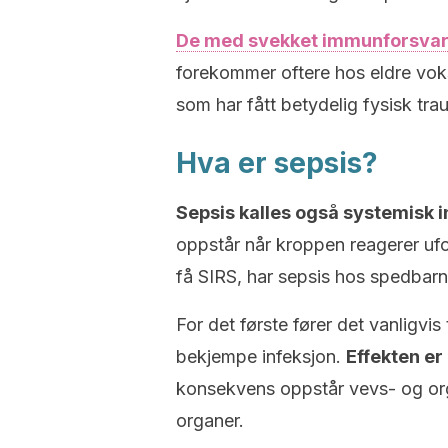
De med svekket immunforsvar 
forekommer oftere hos eldre vo
som har fått betydelig fysisk tra
Hva er sepsis?
Sepsis kalles også systemisk
oppstår når kroppen reagerer ufo
få SIRS, har sepsis hos spedbar
For det første fører det vanligvis t
bekjempe infeksjon.
Effekten er
konsekvens oppstår vevs- og orga
organer.