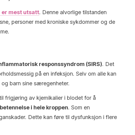
er mest utsatt
. Denne alvorlige tilstanden
ksne, personer med kroniske sykdommer og de
ume.
 inflammatorisk responssyndrom (SIRS)
. Det
rholdsmessig på en infeksjon. Selv om alle kan
n og barn sine særegenheter.
il frigjøring av kjemikalier i blodet for å
 betennelse i hele kroppen
. Som en
nskader. Dette kan føre til dysfunksjon i flere