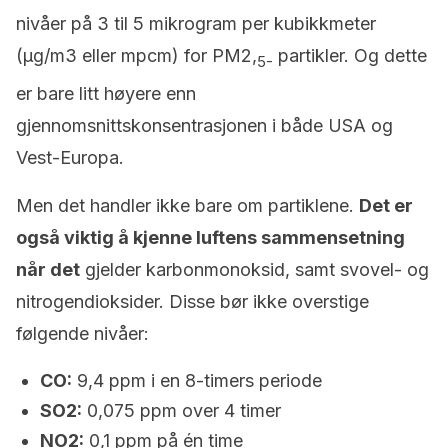
nivåer på 3 til 5 mikrogram per kubikkmeter
(µg/m3 eller mpcm) for PM2,
partikler. Og dette
5-
er bare litt høyere enn
gjennomsnittskonsentrasjonen i både USA og
Vest-Europa.
Men det handler ikke bare om partiklene.
Det er
også viktig å kjenne luftens sammensetning
når det
gjelder karbonmonoksid, samt svovel- og
nitrogendioksider. Disse bør ikke overstige
følgende nivåer:
CO:
9,4 ppm i en 8-timers periode
SO2:
0,075 ppm over 4 timer
NO2:
0,1 ppm på én time