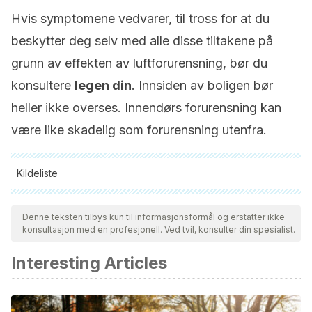
Hvis symptomene vedvarer, til tross for at du
beskytter deg selv med alle disse tiltakene på
grunn av effekten av luftforurensning, bør du
konsultere
legen din
. Innsiden av boligen bør
heller ikke overses. Innendørs forurensning kan
være like skadelig som forurensning utenfra.
Kildeliste
Alle siterte kilder ble grundig gjennomgått av teamet vårt for å
sikre deres kvalitet, pålitelighet, aktualitet og validitet.
Denne teksten tilbys kun til informasjonsformål og erstatter ikke
konsultasjon med en profesjonell. Ved tvil, konsulter din spesialist.
Bibliografien i denne artikkelen ble betraktet som pålitelig og
av akademisk eller vitenskapelig nøyaktighet.
Interesting Articles
Alarcón C, Poveda J. Control de material particulado en
espacios cerrados (laboratorio, preclínica y oficinas) a