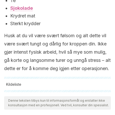
Te
Sjokolade
Krydret mat
Sterkt krydder
Husk at du vil være svært følsom og alt dette vil
være svært tungt og dårlig for kroppen din. Ikke
gjør intenst fysisk arbeid, hvil så mye som mulig,
gå korte og langsomme turer og unngå stress – alt
dette er for å komme deg igjen etter operasjonen.
Kildeliste
Alle siterte kilder ble grundig gjennomgått av teamet vårt for å
sikre deres kvalitet, pålitelighet, aktualitet og validitet.
Denne teksten tilbys kun til informasjonsformål og erstatter ikke
konsultasjon med en profesjonell. Ved tvil, konsulter din spesialist.
Bibliografien i denne artikkelen ble betraktet som pålitelig og
av akademisk eller vitenskapelig nøyaktighet.