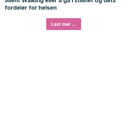
Silent Walking eller å gå i stillhet og dets
fordeler for helsen
Last mer ...