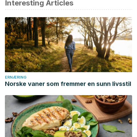
Interesting Articles
Fallas González, J. (2012). REVISIÓN BIBLIOGRÁFICA
APENDICITIS AGUDA. Medicina Legal de Costa Rica.
https://doi.org/10.4321/S1137-66272013000100015
Stringer, M. D. (2017). Acute appendicitis. Journal of
Paediatrics and Child Health. https://doi.org/10.1111/jpc.13737
Thompson M, N. M. (2015). Nutrition and family medicine.
Textbook of Family Medicine. In: Rakel RE, Rakel DP, Eds.
https://doi.org/http://dx.doi.org/10.1016/j.tacc.2014.04.009
ERNÆRING
Norske vaner som fremmer en sunn livsstil