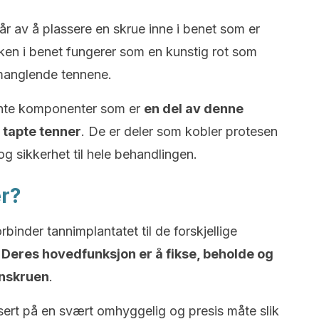
r av å plassere en skrue inne i benet som er
ilken i benet fungerer som en kunstig rot som
 manglende tennene.
jente komponenter som er
en del av denne
 tapte tenner
. De er deler som kobler protesen
t og sikkerhet til hele behandlingen.
er?
binder tannimplantatet til de forskjellige
.
Deres hovedfunksjon er å fikse, beholde og
inskruen
.
sert på en svært omhyggelig og presis måte slik