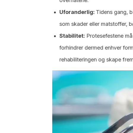
overflatene.
Uforanderlig:
Tidens gang, br
som skader eller matstoffer, 
Stabilitet:
Protesefestene må f
forhindrer dermed enhver form
rehabiliteringen og skape fre