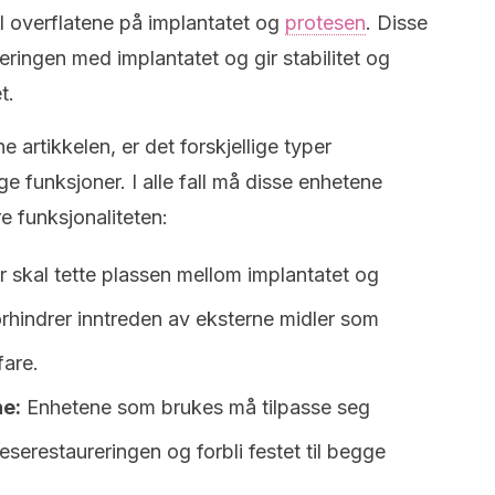
il overflatene på implantatet og
protesen
. Disse
teringen med implantatet og gir stabilitet og
t.
ne artikkelen, er det forskjellige typer
ige funksjoner. I alle fall må disse enhetene
e funksjonaliteten:
 skal tette plassen mellom implantatet og
forhindrer inntreden av eksterne midler som
fare.
ne:
Enhetene som brukes må tilpasse seg
serestaureringen og forbli festet til begge