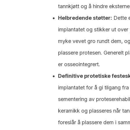
tannkjøtt og å hindre eksterne
Helbredende støtter:
Dette e
implantatet og stikker ut over
myke vevet gro rundt dem, og s
plassere protesen. Generelt pl
er osseointegrert.
Definitive protetiske festes
implantatet for å gi tilgang fr
sementering av proteserehabili
keramikk og plasseres når tan
foreslår å plassere dem i sam