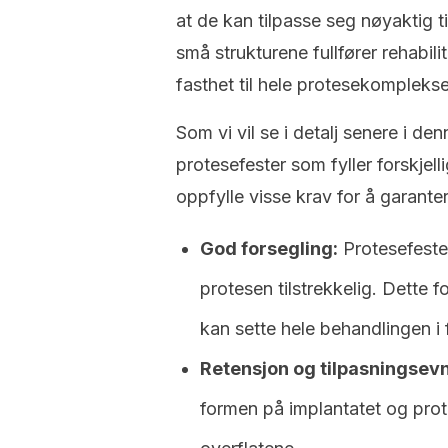
at de kan tilpasse seg nøyaktig t
små strukturene fullfører rehabili
fasthet til hele protesekomplekse
Som vi vil se i detalj senere i den
protesefester som fyller forskjell
oppfylle visse krav for å garanter
God forsegling:
Protesefester
protesen tilstrekkelig. Dette 
kan sette hele behandlingen i 
Retensjon og tilpasningsev
formen på implantatet og prote