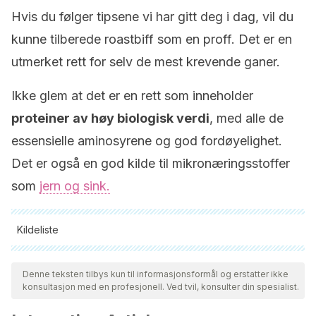
Hvis du følger tipsene vi har gitt deg i dag, vil du
kunne tilberede roastbiff som en proff. Det er en
utmerket rett for selv de mest krevende ganer.
Ikke glem at det er en rett som inneholder
proteiner av høy biologisk verdi
, med alle de
essensielle aminosyrene og god fordøyelighet.
Det er også en god kilde til mikronæringsstoffer
som
jern og sink.
Kildeliste
Alle siterte kilder ble grundig gjennomgått av teamet vårt for å
sikre deres kvalitet, pålitelighet, aktualitet og validitet.
Denne teksten tilbys kun til informasjonsformål og erstatter ikke
konsultasjon med en profesjonell. Ved tvil, konsulter din spesialist.
Bibliografien i denne artikkelen ble betraktet som pålitelig og
av akademisk eller vitenskapelig nøyaktighet.