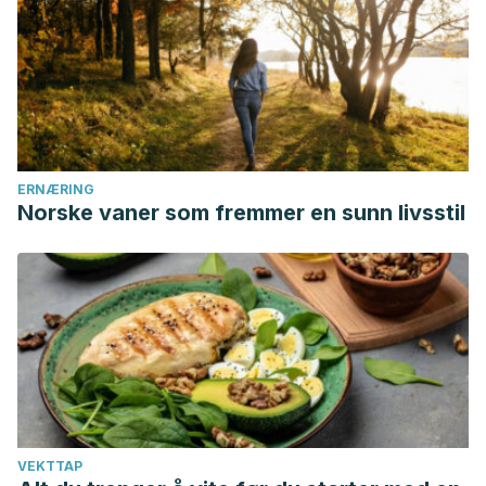
Actualización en Tracto Genital Inferior
,
3
(5), 32-35.
Badri, T., & Gandhi, G. R. (2019). Molluscum Contagiosum.
Hanson, D., & Diven, D. G. (2003). Molluscum
contagiosum.
Dermatology online journal
,
9
(2), 2-2.
ERNÆRING
Norske vaner som fremmer en sunn livsstil
VEKTTAP