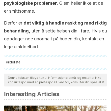
psykologiske problemer.
Glem heller ikke at de
er smittsomme.
Derfor er
det viktig å handle raskt og med riktig
behandling,
uten å sette helsen din i fare. Hvis du
oppdager noe unormalt på huden din, kontakt en
lege umiddelbart.
Kildeliste
Alle siterte kilder ble grundig gjennomgått av teamet vårt for å
sikre deres kvalitet, pålitelighet, aktualitet og validitet.
Denne teksten tilbys kun til informasjonsformål og erstatter ikke
konsultasjon med en profesjonell. Ved tvil, konsulter din spesialist.
Bibliografien i denne artikkelen ble betraktet som pålitelig og
av akademisk eller vitenskapelig nøyaktighet.
Interesting Articles
Barba, R. R. (2011). Molusco Contagioso Revisión y
opciones de tratamiento.
Archivos Médicos de