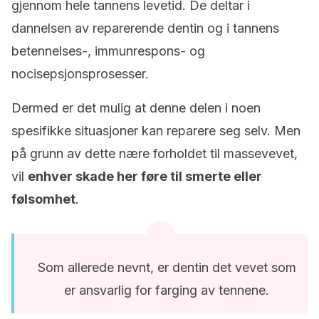
gjennom hele tannens levetid. De deltar i
dannelsen av reparerende dentin og i tannens
betennelses-, immunrespons- og
nocisepsjonsprosesser.
Dermed er det mulig at denne delen i noen
spesifikke situasjoner kan reparere seg selv. Men
på grunn av dette nære forholdet til massevevet,
vil
enhver skade her føre til smerte eller
følsomhet
.
Som allerede nevnt, er dentin det vevet som
er ansvarlig for farging av tennene.