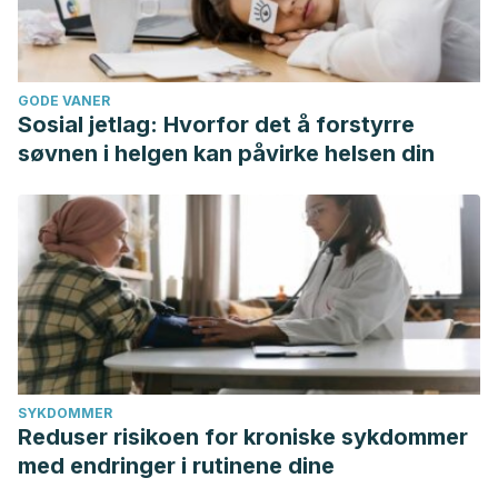
Ayala Pérez, Y., Carralero Zaldívar, L. D. L. C., & Leyva
Ayala, B. D. R. (2018). La erupción dentaria y sus factores
influyentes.
Correo Científico Médico
,
22
(4), 681-694.
Endo, M. S., Mazuquini, A. C., Capitanio, M., Iwaki, L. C. V.,
GODE VANER
Sosial jetlag: Hvorfor det å forstyrre
Martins, A. B. T., & Pavan, N. N. O. (2019). Estudo da
søvnen i helgen kan påvirke helsen din
anatomia de pré-molares inferiores por meio de
tomografia computadorizada de feixe cônico.
Dent. press
endod
, 44-49.
Suarez, M. R. G. (2020). DESMINERALIZACIÓN Y EROSIÓN
DENTARIA, ESTUDIO IN VITRO.
Orbis Tertius-UPAL
,
4
(8).
SYKDOMMER
Reduser risikoen for kroniske sykdommer
med endringer i rutinene dine