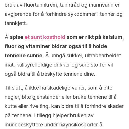
bruk av fluortannkrem, tanntråd og munnvann er
avgjørende for å forhindre sykdommer i tenner og
tannkjøtt.
Å
spise
et sunt kosthold
som er rikt på kalsium,
fluor og vitaminer bidrar også til å holde
tennene sunne
. Å unngå sukker, ultrabearbeidet
mat, kullsyreholdige drikker og sure stoffer vil
også bidra til å beskytte tennene dine.
Til slutt, å ikke ha skadelige vaner, som å bite
negler, bite gjenstander eller bruke tennene til å
kutte eller rive ting, kan bidra til å forhindre skader
på tennene. I tillegg hjelper bruken av
munnbeskyttere under høyrisikosporter å