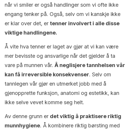
når vi smiler er også handlinger som vi ofte ikke
engang tenker på. Også, selv om vi kanskje ikke
er klar over det, er
tenner involvert i alle disse
viktige handlingene.
Å vite hva tenner er laget av gjør at vi kan være
mer bevisste og ansvarlige når det gjelder å ta
vare på munnen vår.
Å neglisjere tannhelsen vår
kan få irreversible konsekvenser
. Selv om
tannlegen vår gjør en utmerket jobb med å
gjenopprette funksjon, anatomi og estetikk, kan
ikke selve vevet komme seg helt.
Av denne grunn er
det viktig å praktisere riktig
munnhygiene
. Å kombinere riktig børsting med