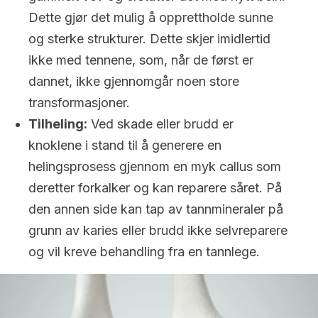
Dette gjør det mulig å opprettholde sunne
og sterke strukturer. Dette skjer imidlertid
ikke med tennene, som, når de først er
dannet, ikke gjennomgår noen store
transformasjoner.
Tilheling:
Ved skade eller brudd er
knoklene i stand til å generere en
helingsprosess gjennom en myk callus som
deretter forkalker og kan reparere såret. På
den annen side kan tap av tannmineraler på
grunn av karies eller brudd ikke selvreparere
og vil kreve behandling fra en tannlege.