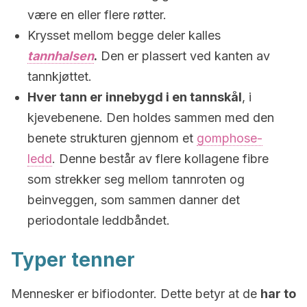
være en eller flere røtter.
Krysset mellom begge deler kalles
tannhalsen
.
Den er plassert ved kanten av
tannkjøttet.
Hver tann er innebygd i en tannskål
, i
kjevebenene. Den holdes sammen med den
benete strukturen gjennom et
gomphose-
ledd
. Denne består av flere kollagene fibre
som strekker seg mellom tannroten og
beinveggen, som sammen danner det
periodontale leddbåndet.
Typer tenner
Mennesker er bifiodonter. Dette betyr at de
har to