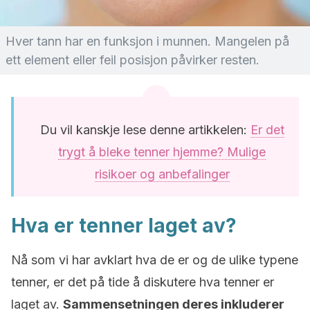
Hver tann har en funksjon i munnen. Mangelen på
ett element eller feil posisjon påvirker resten.
Du vil kanskje lese denne artikkelen:
Er det
trygt å bleke tenner hjemme? Mulige
risikoer og anbefalinger
Hva er tenner laget av?
Nå som vi har avklart hva de er og de ulike typene
tenner, er det på tide å diskutere hva tenner er
laget av.
Sammensetningen deres inkluderer