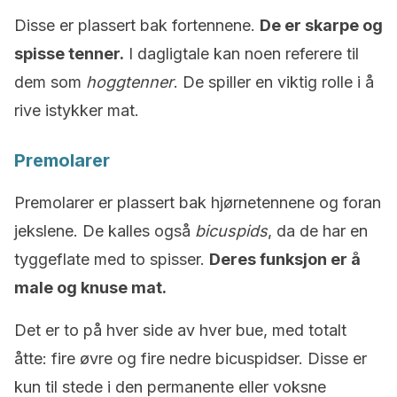
Disse er plassert bak fortennene.
De er skarpe og
spisse tenner.
I dagligtale kan noen referere til
dem som
hoggtenner
. De spiller en viktig rolle i å
rive istykker mat.
Premolarer
Premolarer er plassert bak hjørnetennene og foran
jekslene. De kalles også
bicuspids
, da de har en
tyggeflate med to spisser.
Deres funksjon er å
male og knuse mat.
Det er to på hver side av hver bue, med totalt
åtte: fire øvre og fire nedre bicuspidser. Disse er
kun til stede i den permanente eller voksne