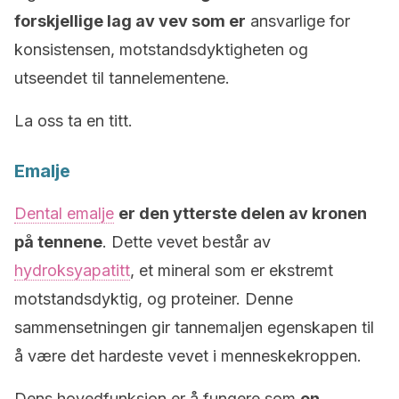
forskjellige lag av vev som er
ansvarlige for
konsistensen, motstandsdyktigheten og
utseendet til tannelementene.
La oss ta en titt.
Emalje
Dental emalje
er den ytterste delen av kronen
på tennene
. Dette vevet består av
hydroksyapatitt
, et mineral som er ekstremt
motstandsdyktig, og proteiner. Denne
sammensetningen gir tannemaljen egenskapen til
å være det hardeste vevet i menneskekroppen.
Dens hovedfunksjon er å fungere som
en