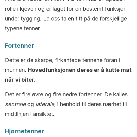
rolle i kjeven og er laget for en bestemt funksjon
under tygging. La oss ta en titt på de forskjellige
typene tenner.
Fortenner
Dette er de skarpe, firkantede tennene foran i
munnen.
Hovedfunksjonen deres er å kutte mat
når vi biter.
Det er fire øvre og fire nedre fortenner. De kalles
sentrale
og
laterale
, i henhold til deres nærhet til
midtlinjen i ansiktet.
Hjørnetenner