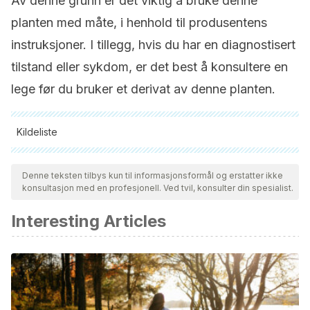
Av denne grunn er det viktig å bruke denne
planten med måte, i henhold til produsentens
instruksjoner. I tillegg, hvis du har en diagnostisert
tilstand eller sykdom, er det best å konsultere en
lege før du bruker et derivat av denne planten.
Kildeliste
Alle siterte kilder ble grundig gjennomgått av teamet vårt for å
sikre deres kvalitet, pålitelighet, aktualitet og validitet.
Denne teksten tilbys kun til informasjonsformål og erstatter ikke
konsultasjon med en profesjonell. Ved tvil, konsulter din spesialist.
Bibliografien i denne artikkelen ble betraktet som pålitelig og
av akademisk eller vitenskapelig nøyaktighet.
Interesting Articles
Croaker A, King GJ, Pyne JH, Anoopkumar-Dukie S, Liu L.
Sanguinaria canadensis: Traditional Medicine,
Phytochemical Composition, Biological Activities and
Current Uses. Int J Mol Sci. 2016 Aug 27;17(9):1414. doi: