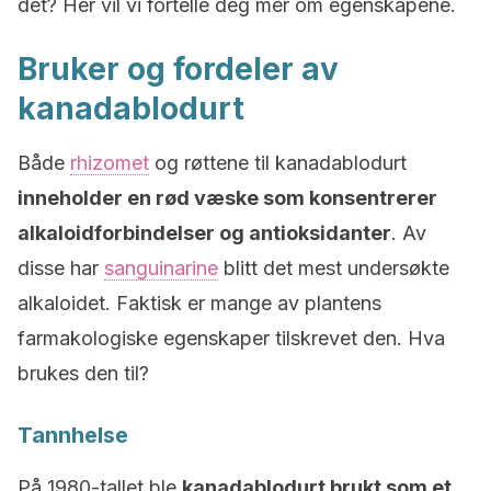
det? Her vil vi fortelle deg mer om egenskapene.
Bruker og fordeler av
kanadablodurt
Både
rhizomet
og røttene til kanadablodurt
inneholder en rød væske som konsentrerer
alkaloidforbindelser og antioksidanter
. Av
disse har
sanguinarine
blitt det mest undersøkte
alkaloidet. Faktisk er mange av plantens
farmakologiske egenskaper tilskrevet den. Hva
brukes den til?
Tannhelse
På 1980-tallet ble
kanadablodurt brukt som et