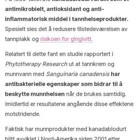
antimikrobielt, antioksidant og anti-
inflammatorisk middel i tannhelseprodukter.
Spesielt sies det å redusere tilstedeværelsen av
tannplakk og
risikoen for gingivitt.
Relatert til dette fant en studie rapportert i
Phytotherapy Research
ut at tannkrem og
munnvann med
Sanguinaria canadensis
har
antibakterielle egenskaper som bidrar til å
beskytte munnhelsen
når de brukes samtidig.
Imidlertid er resultatene angående disse effektene
motstridende.
Faktisk har munnprodukter med kanadablodurt
blitt avviklet i Nord-Amerika siden 2001 etter