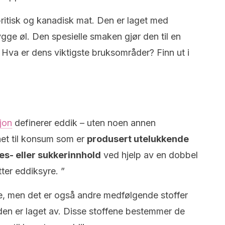
 britisk og kanadisk mat. Den er laget med
ge øl. Den spesielle smaken gjør den til en
g. Hva er dens viktigste bruksområder? Finn ut i
jon
definerer eddik – uten noen annen
net til konsum som er
produsert utelukkende
es- eller sukkerinnhold
ved hjelp av en dobbel
tter eddiksyre. ”
 men det er også andre medfølgende stoffer
den er laget av. Disse stoffene bestemmer de