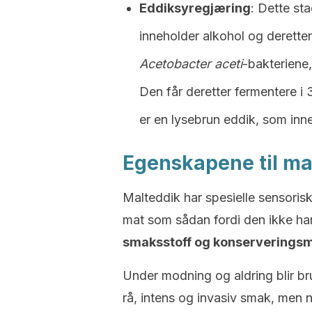
Eddiksyregjæring
: Dette sta
inneholder alkohol og derette
Acetobacter aceti
-bakteriene,
Den får deretter fermentere i 
er en lysebrun eddik, som inn
Egenskapene til ma
Malteddik har spesielle sensori
mat som sådan fordi den ikke har 
smaksstoff og konserveringsm
Under modning og aldring blir bru
rå, intens og invasiv smak, men 