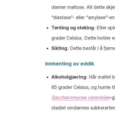
danner maltose. Alt dette skj
“diastase”- eller “amylase”-e
Tørking og steking
: Etter sp
grader Celsius. Dette holder 
Sikting
: Dette består i å fjer
Innhenting av eddik
Alkoholgjæring
: Når maltet 
65 grader Celsius, og humle tils
Saccharomyces cerevisiae
-g
stadiet omdannes sukkerartene