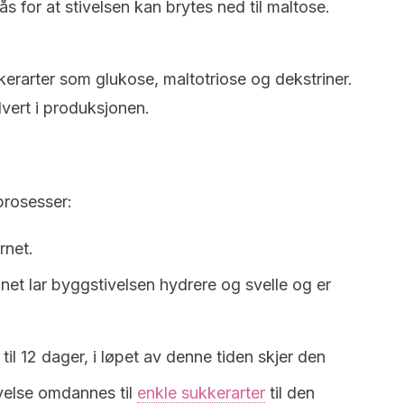
 for at stivelsen kan brytes ned til maltose.
rarter som glukose, maltotriose og dekstriner.
lvert i produksjonen.
prosesser:
rnet.
innet lar byggstivelsen hydrere og svelle og er
til 12 dager, i løpet av denne tiden skjer den
ivelse omdannes til
enkle sukkerarter
til den