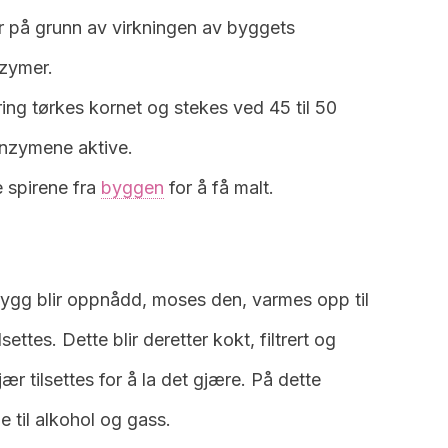
er på grunn av virkningen av byggets
nzymer.
iring tørkes kornet og stekes ved 45 til 50
enzymene aktive.
ne spirene fra
byggen
for å få malt.
bygg blir oppnådd, moses den, varmes opp til
ettes. Dette blir deretter kokt, filtrert og
jær tilsettes for å la det gjære. På dette
 til alkohol og gass.