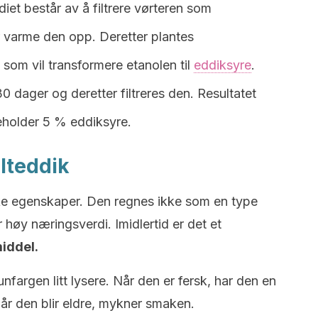
diet består av å filtrere vørteren som
r varme den opp. Deretter plantes
 som vil transformere etanolen til
eddiksyre
.
30 dager og deretter filtreres den. Resultatet
eholder 5 % eddiksyre.
lteddik
ske egenskaper. Den regnes ikke som en type
høy næringsverdi. Imidlertid er det et
iddel.
nfargen litt lysere. Når den er fersk, har den en
når den blir eldre, mykner smaken.