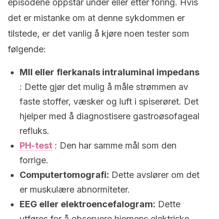
episodene oppstår under eller etter fôring. Hvis
det er mistanke om at denne sykdommen er
tilstede, er det vanlig å kjøre noen tester som
følgende:
MII eller
flerkanals intraluminal impedans
: Dette gjør det mulig å måle strømmen av
faste stoffer, væsker og luft i spiserøret. Det
hjelper med å diagnostisere gastroøsofageal
refluks.
PH-test
: Den har samme mål som den
forrige.
Computertomografi:
Dette avslører om det
er muskulære abnormiteter.
EEG eller elektroencefalogram:
Dette
utføres for å observere hjernens elektriske