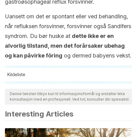
gastroøsophageal reflux forsvinner.
Uansett om det er spontant eller ved behandling,
når refluksen forsvinner, forsvinner også Sandifers
syndrom. Du bør huske at
dette ikke er en
alvorlig tilstand, men det forårsaker ubehag
og kan påvirke fôring
og dermed babyens vekst.
Kildeliste
Alle siterte kilder ble grundig gjennomgått av teamet vårt for å
sikre deres kvalitet, pålitelighet, aktualitet og validitet.
Denne teksten tilbys kun til informasjonsformål og erstatter ikke
konsultasjon med en profesjonell. Ved tvil, konsulter din spesialist.
Bibliografien i denne artikkelen ble betraktet som pålitelig og
av akademisk eller vitenskapelig nøyaktighet.
Interesting Articles
Milman, N. (2012). Fisiopatología e impacto de la
deficiencia de hierro y la anemia en las mujeres gestantes
y en los recién nacidos/infantes. Revista peruana de